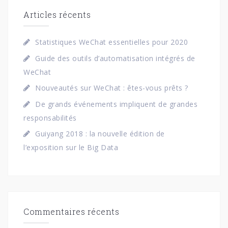
r
a
Articles récents
r
c
t
h
i
Statistiques WeChat essentielles pour 2020
c
e
l
Guide des outils d’automatisation intégrés de
r
e
WeChat
s
:
Nouveautés sur WeChat : êtes-vous prêts ?
De grands événements impliquent de grandes
responsabilités
Guiyang 2018 : la nouvelle édition de
l’exposition sur le Big Data
Commentaires récents