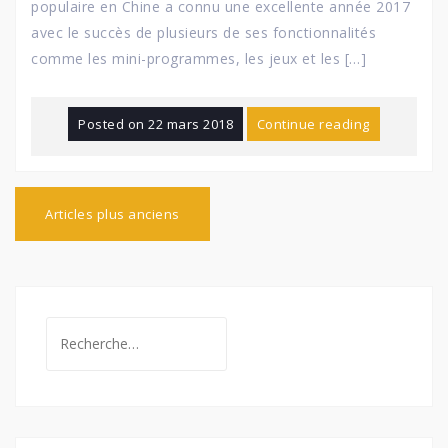
populaire en Chine a connu une excellente année 2017
avec le succès de plusieurs de ses fonctionnalités
comme les mini-programmes, les jeux et les […]
Posted on
22 mars 2018
Continue reading
N
Articles plus anciens
a
v
i
g
a
t
R
i
e
o
c
n
d
h
e
e
s